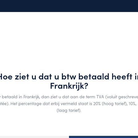
Hoe ziet u dat u btw betaald heeft i
Frankrijk?
 betaald in Frankrijk, dan ziet u dat aan de term TVA (voluit geschreve
tée). Het percentage dat erbij vermeld staat is 20% (hoog tarief), 10%, 
(laag tarief).