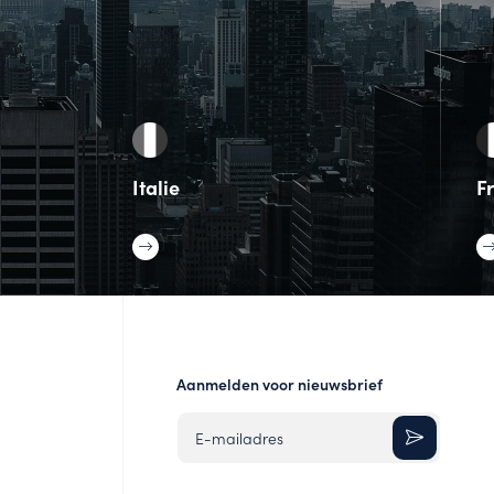
Italie
Fr
Aanmelden voor nieuwsbrief
E-mailadres