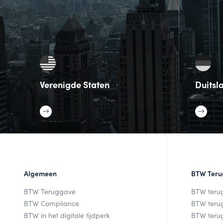
Verenigde Staten
Duitsl
Algemeen
BTW Teru
BTW Teruggave
BTW teru
BTW Compliance
BTW teru
BTW in het digitale tijdperk
BTW terug