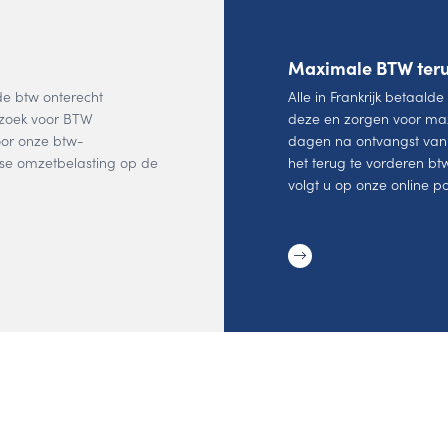
Maximale BTW teru
de btw onterecht
Alle in Frankrijk betaalde
rzoek voor BTW
deze en zorgen voor max
or onze btw-
dagen na ontvangst van 
nse omzetbelasting op de
het terug te vorderen b
volgt u op onze online po