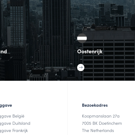
and
Oostenrijk
ggave
Bezoekadres
ggave België
Koopmanslaan 27a
ggave Duitsland
7005 BK Doetinchem
gave Frankrijk
The Netherlands