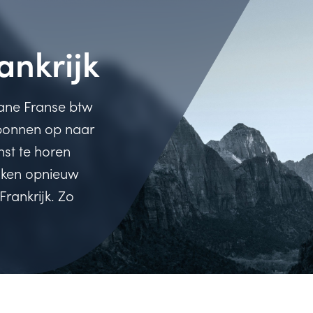
ankrijk
dane Franse btw
 bonnen op naar
nst te horen
kijken opnieuw
rankrijk. Zo