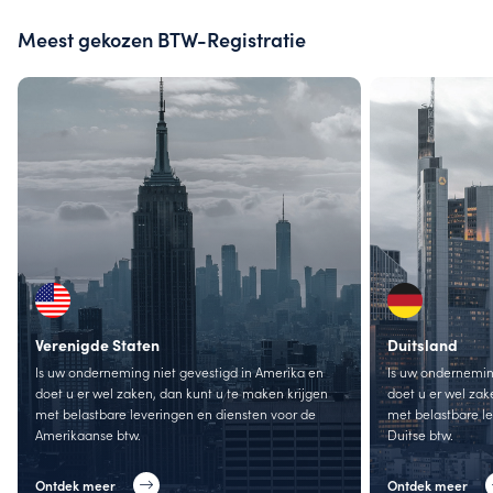
Meest gekozen BTW-Registratie
Verenigde Staten
Duitsland
Is uw onderneming niet gevestigd in Amerika en
Is uw onderneming
doet u er wel zaken, dan kunt u te maken krijgen
doet u er wel zak
met belastbare leveringen en diensten voor de
met belastbare l
Amerikaanse btw.
Duitse btw.
Ontdek meer
Ontdek meer