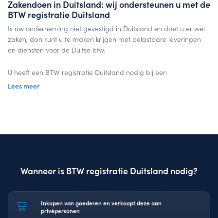
Zakendoen in Duitsland: wij ondersteunen u met de
BTW registratie Duitsland
Is uw onderneming niet gevestigd in Duitsland en doet u er wel
zaken, dan kunt u te maken krijgen met belastbare leveringen
en diensten voor de Duitse btw.
U heeft een BTW registratie Duitsland nodig bij een
belastingplicht voor de btw in Duitsland. Na het aanvragen van
Lees meer
een Duits btw-nummer doet u periodiek aangifte voor de Duitse
omzetbelasting.
InterVAT kent de wegen en de regel- en wetgeving wanneer u
zakendoet in Duitsland. Uitbesteden bespaart u tijd en geld,
omdat u zich focust op uw business, terwijl InterVAT uw Duitse
btw-aangifte tijdig en correct verzorgt.
Wanneer is BTW registratie Duitsland nodig?
Laten we samenwerken
Inkopen van goederen en verkoopt deze aan
privépersonen