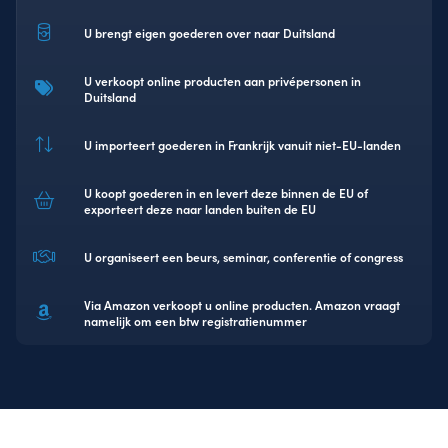
U brengt eigen goederen over naar Duitsland
U verkoopt online producten aan privépersonen in
Duitsland
U importeert goederen in Frankrijk vanuit niet-EU-landen
U koopt goederen in en levert deze binnen de EU of
exporteert deze naar landen buiten de EU
U organiseert een beurs, seminar, conferentie of congress
Via Amazon verkoopt u online producten. Amazon vraagt
namelijk om een btw registratienummer