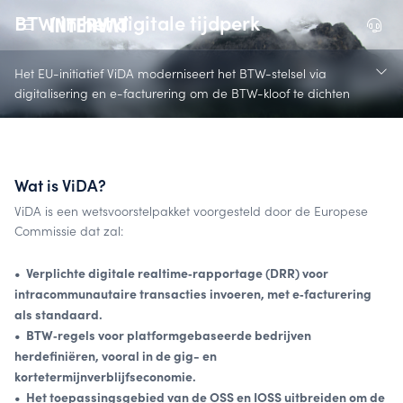
BTW in het digitale tijdperk
Het EU-initiatief ViDA moderniseert het BTW-stelsel via
digitalisering en e-facturering om de BTW-kloof te dichten
en internationale handel te vereenvoudigen.
Wat is ViDA?
ViDA is een wetsvoorstelpakket voorgesteld door de Europese
Commissie dat zal:
• Verplichte digitale realtime‑rapportage (DRR) voor
intracommunautaire transacties invoeren, met e‑facturering
als standaard.
• BTW‑regels voor platformgebaseerde bedrijven
herdefiniëren, vooral in de gig- en
kortetermijnverblijfseconomie.
• Het toepassingsgebied van de OSS en IOSS uitbreiden om de