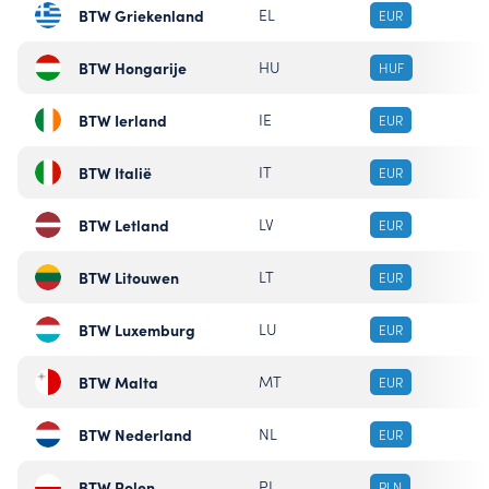
BTW Griekenland
EL
EUR
BTW Hongarije
HU
HUF
BTW Ierland
IE
EUR
BTW Italië
IT
EUR
BTW Letland
LV
EUR
BTW Litouwen
LT
EUR
BTW Luxemburg
LU
EUR
BTW Malta
MT
EUR
BTW Nederland
NL
EUR
BTW Polen
PL
PLN