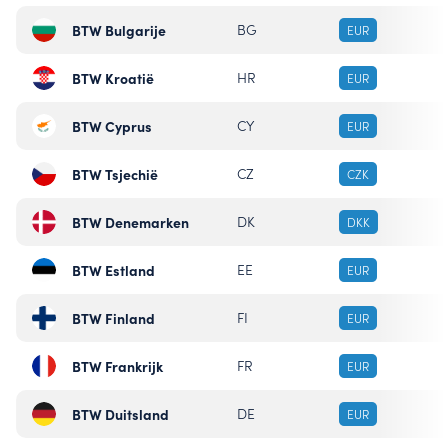
BTW Bulgarije
BG
EUR
BTW Kroatië
HR
EUR
BTW Cyprus
CY
EUR
BTW Tsjechië
CZ
CZK
BTW Denemarken
DK
DKK
BTW Estland
EE
EUR
BTW Finland
FI
EUR
BTW Frankrijk
FR
EUR
BTW Duitsland
DE
EUR