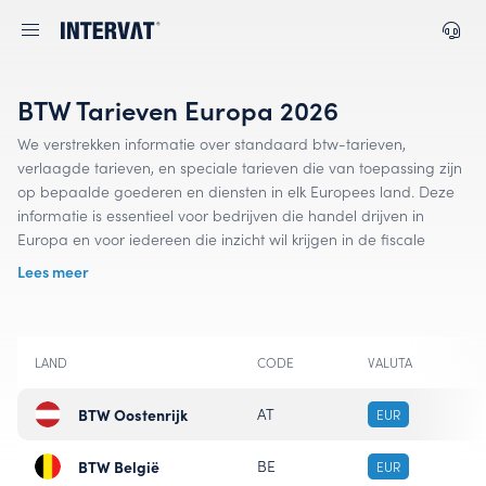
BTW Tarieven Europa 2026
We verstrekken informatie over standaard btw-tarieven,
verlaagde tarieven, en speciale tarieven die van toepassing zijn
op bepaalde goederen en diensten in elk Europees land. Deze
informatie is essentieel voor bedrijven die handel drijven in
Europa en voor iedereen die inzicht wil krijgen in de fiscale
structuur van verschillende Europese landen. Of u nu zakelijk
Lees meer
betrokken bent bij de Europese markt of geïnteresseerd bent in
fiscale zaken, wij helpen u bij het navigeren door de complexiteit
van diverse btw-stelsels. Blijf geïnformeerd, blijf nauwkeurig met
InterVAT.
LAND
CODE
VALUTA
BTW Oostenrijk
AT
EUR
BTW België
BE
EUR