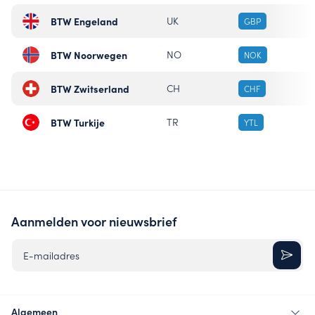
BTW Engeland
UK
GBP
BTW Noorwegen
NO
NOK
BTW Zwitserland
CH
CHF
BTW Turkije
TR
YTL
Aanmelden voor nieuwsbrief
E-mailadres
Algemeen