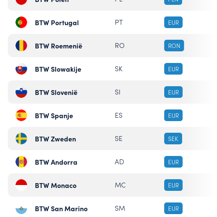
BTW Portugal
PT
EUR
BTW Roemenië
RO
RON
BTW Slowakije
SK
EUR
BTW Slovenië
SI
EUR
BTW Spanje
ES
EUR
BTW Zweden
SE
SEK
BTW Andorra
AD
EUR
BTW Monaco
MC
EUR
BTW San Marino
SM
EUR