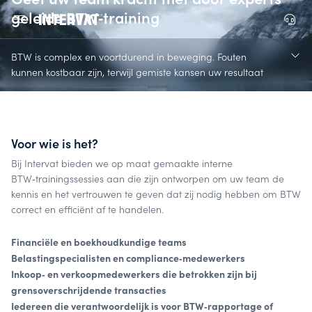
geleide BTW‑training
BTW is complex en voortdurend in beweging. Fouten
kunnen kostbaar zijn, terwijl gemiste kansen uw resultaat
kunnen beïnvloeden.
Voor wie is het?
Bij Intervat bieden we op maat gemaakte interne
BTW‑trainingssessies aan die zijn ontworpen om uw team de
kennis en het vertrouwen te geven dat zij nodig hebben om BTW
correct en efficiënt af te handelen.
Financiële en boekhoudkundige teams
Belastingspecialisten en compliance‑medewerkers
Inkoop‑ en verkoopmedewerkers die betrokken zijn bij
grensoverschrijdende transacties
Iedereen die verantwoordelijk is voor BTW‑rapportage of