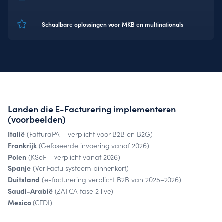
Schaalbare oplossingen voor MKB en multinationals
Landen die E-Facturering implementeren
(voorbeelden)
Italië
(FatturaPA – verplicht voor B2B en B2G)
Frankrijk
(Gefaseerde invoering vanaf 2026)
Polen
(KSeF – verplicht vanaf 2026)
Spanje
(VeriFactu systeem binnenkort)
Duitsland
(e-facturering verplicht B2B van 2025–2026)
Saudi-Arabië
(ZATCA fase 2 live)
Mexico
(CFDI)