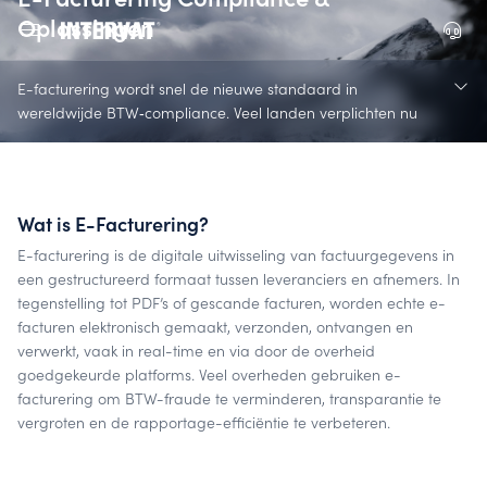
Oplossingen
E-facturering wordt snel de nieuwe standaard in
wereldwijde BTW‑compliance. Veel landen verplichten nu
elektronische facturering voor B2B‑ en B2G‑transacties
- met strikte technische, format- en rapportagevereisten.
Wat is E-Facturering?
E-facturering is de digitale uitwisseling van factuurgegevens in
een gestructureerd formaat tussen leveranciers en afnemers. In
tegenstelling tot PDF’s of gescande facturen, worden echte e-
facturen elektronisch gemaakt, verzonden, ontvangen en
verwerkt, vaak in real-time en via door de overheid
goedgekeurde platforms. Veel overheden gebruiken e-
facturering om BTW-fraude te verminderen, transparantie te
vergroten en de rapportage-efficiëntie te verbeteren.