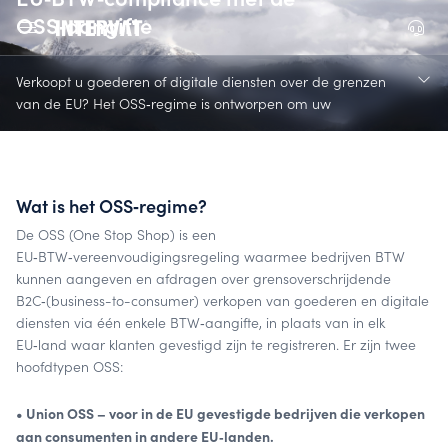
OSS‑aangifte
Verkoopt u goederen of digitale diensten over de grenzen
van de EU? Het OSS‑regime is ontworpen om uw
BTW‑verplichtingen te stroomlijnen, maar correct uitvoeren
vereist deskundige begeleiding. Bij Intervat beheren wij uw
OSS‑aangiften efficiënt, zodat u volledig compliant bent en
gemoedsrust heeft.
Wat is het OSS‑regime?
De OSS (One Stop Shop) is een
EU‑BTW‑vereenvoudigingsregeling waarmee bedrijven BTW
kunnen aangeven en afdragen over grensoverschrijdende
B2C‑(business-to-consumer) verkopen van goederen en digitale
diensten via één enkele BTW‑aangifte, in plaats van in elk
EU‑land waar klanten gevestigd zijn te registreren. Er zijn twee
hoofdtypen OSS:
• Union OSS – voor in de EU gevestigde bedrijven die verkopen
aan consumenten in andere EU‑landen.