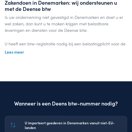
Zakendoen in Denemarken: wij ondersteunen u
met de Deense btw
Is uw onderneming niet gevestigd in Denemarken en doet u er
wel zaken, dan kunt u te maken krijgen met belastbare
leveringen en diensten voor de Deense btw.
U heeft een btw-registratie nodig bij een belastingplicht voor de
btw in Denemarken. Na het aanvragen van een Deens btw-
Lees meer
nummer doet u periodiek aangifte voor de Deense
omzetbelasting.
InterVAT kent de wegen en de regel- en wetgeving wanneer u
zakendoet in Denemarken. Uitbesteden bespaart u tijd en geld,
omdat u zich focust op uw business, terwijl InterVAT uw Deense
btw-aangifte tijdig en correct verzorgt. InterVAT zorgt dat u
Wanneer is een Deens btw-nummer nodig?
volledig in compliance bent voor de btw in Denemarken.
Laten we samenwerken
U importeert goederen in Denemarken vanuit niet-EU-
landen