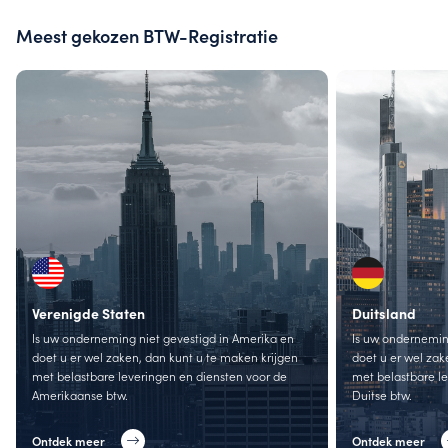
Meest gekozen BTW-Registratie
Verenigde Staten
Duitsland
Is uw onderneming niet gevestigd in Amerika en
Is uw onderneming
doet u er wel zaken, dan kunt u te maken krijgen
doet u er wel zak
met belastbare leveringen en diensten voor de
met belastbare l
Amerikaanse btw.
Duitse btw.
Ontdek meer
Ontdek meer