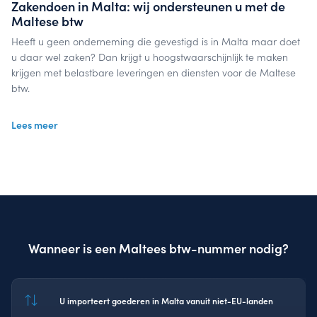
Zakendoen in Malta: wij ondersteunen u met de
Maltese btw
Heeft u geen onderneming die gevestigd is in Malta maar doet
u daar wel zaken? Dan krijgt u hoogstwaarschijnlijk te maken
krijgen met belastbare leveringen en diensten voor de Maltese
btw.
Voor de btw in Malta is een btw-registratie noodzakelijk. Deze
Lees meer
kan bij een belastingdienst aangevraagd worden. Als u ook een
Maltees btw-nummer heeft ontvangen, kunt u periodiek aangifte
doen voor de Maltese omzetbelasting.
Wanneer u zaken doet in Malta, gelden de Maltese regel- en
wetgeving. Deze zijn bekend bij onze btw-specialisten. Waarom
is uitbesteden eigenlijk zo aantrekkelijk? Uitbesteden is
Wanneer is een Maltees btw-nummer nodig?
aantrekkelijk omdat u hiermee tijd en geld bespaart. U richt zich
op uw kerntaken en business, intussen regelen wij uw Maltese
btw-aangifte. Deze wordt tijdig en correct ingediend door
InterVAT!
U importeert goederen in Malta vanuit niet-EU-landen