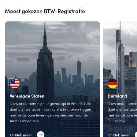
Meest gekozen BTW-Registratie
Verenigde Staten
Duitsland
Is uw onderneming niet gevestigd in Amerika en
Is uw onderneming
doet u er wel zaken, dan kunt u te maken krijgen
doet u er wel zak
met belastbare leveringen en diensten voor de
met belastbare l
Amerikaanse btw.
Duitse btw.
Ontdek meer
Ontdek meer