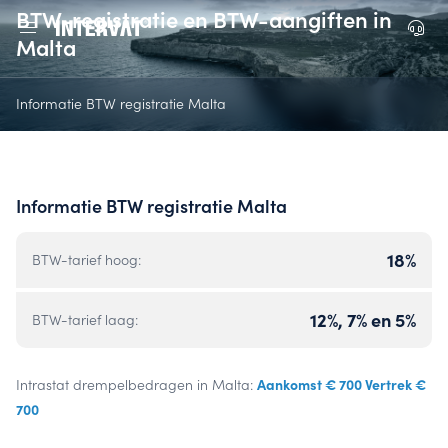
BTW-registratie en BTW-aangiften in
Malta
Informatie BTW registratie Malta
Informatie BTW registratie Malta
18%
BTW-tarief hoog:
12%, 7% en 5%
BTW-tarief laag:
Aankomst € 700 Vertrek €
Intrastat drempelbedragen in Malta:
700