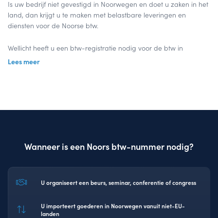
Is uw bedrijf niet gevestigd in Noorwegen en doet u zaken in het
land, dan krijgt u te maken met belastbare leveringen en
diensten voor de Noorse btw.
Wellicht heeft u een btw-registratie nodig voor de btw in
Noorwegen. Na de aanvraag van een Noors btw-nummer doet
Lees meer
u periodiek aangifte voor de Noorse omzetbelasting. Of wij
verzorgen het voor u.
Onze specialisten bij InterVAT kennen de wet- en regelgeving en
de juiste wegen in het belastingstelsel in Noorwegen. Door uw
btw-registratie en btw-aangifte uit te besteden bespaart u geld
en tijd: u kunt zich richten op uw core business, terwijl wij
Wanneer is een Noors btw-nummer nodig?
zorgdragen voor uw Noorse btw-aangifte.
Laten we samenwerken
U organiseert een beurs, seminar, conferentie of congress
U importeert goederen in Noorwegen vanuit niet-EU-
landen