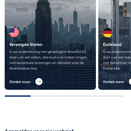
Verenigde Staten
Duitsland
Is uw onderneming niet gevestigd in Amerika en
Is uw onderneming
doet u er wel zaken, dan kunt u te maken krijgen
doet u er wel zak
met belastbare leveringen en diensten voor de
met belastbare l
Amerikaanse btw.
Duitse btw.
Ontdek meer
Ontdek meer
Aanmelden voor nieuwsbrief