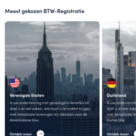
Meest gekozen BTW-Registratie
Verenigde Staten
Duitsland
Is uw onderneming niet gevestigd in Amerika en
Is uw onderneming
doet u er wel zaken, dan kunt u te maken krijgen
doet u er wel zak
met belastbare leveringen en diensten voor de
met belastbare l
Amerikaanse btw.
Duitse btw.
Ontdek meer
Ontdek meer