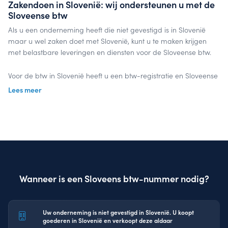
Zakendoen in Slovenië: wij ondersteunen u met de
Sloveense btw
Als u een onderneming heeft die niet gevestigd is in Slovenië
maar u wel zaken doet met Slovenië, kunt u te maken krijgen
met belastbare leveringen en diensten voor de Sloveense btw.
Voor de btw in Slovenië heeft u een btw-registratie en Sloveense
btw-nummer nodig. Voor de aanvraag kunt u terecht bij de
Lees meer
belastingdienst. Nadat u dit heeft gedaan, doet u periodiek
aangifte voor de omzetbelasting in Slovenië.
Wanneer u handelt in Slovenië krijgt u ook te maken met de
regel- en wetgeving van Slovenië. Deze zijn bekend bij onze
specialisten van InterVAT. U bespaart niet alleen geld maar ook
tijd zodra u uitbesteedt. Uw focus ligt op uw eigen business, de
Wanneer is een Sloveens btw-nummer nodig?
onze op uw btw-aangifte. Deze dienen wij tijdig en correct in.
Laten we samenwerken
Uw onderneming is niet gevestigd in Slovenië. U koopt
goederen in Slovenië en verkoopt deze aldaar