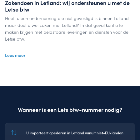
Zakendoen in Letland: wij ondersteunen u met de
Letse btw
Heeft u een onderneming die niet gevestigd is binnen Letland
maar doet u wel zaken met Letland? In dat geval kunt u te
maken krijgen met belastbare leveringen en diensten voor de
Letse btw.
Voor de btw in Letland heeft een btw-registratie nodig, die
Lees meer
aangevraagd kan worden bij een belastingdienst. Nadat u een
btw-registratienummer heeft ontvangen, doet u periodiek
aangifte voor de Letse omzetbelasting.
Onze btw-specialisten bij InterVAT kennen de wegen en de
regel- en wetgeving wanneer u zaken doet in Letland.
Uitbesteden bespaart u tijd en geld: u focust zich alleen nog
Wanneer is een Lets btw-nummer nodig?
maar op uw business, terwijl wij uw Letse btw-aangifte(n)
verzorgen.
Laten we samenwerken
U importeert goederen in Letland vanuit niet-EU-landen