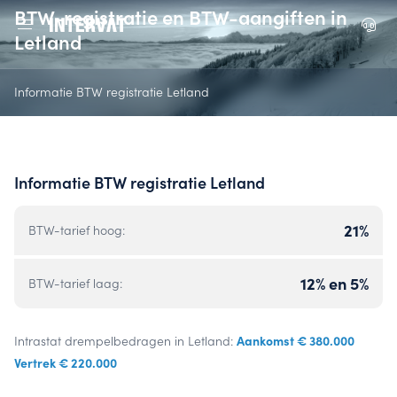
BTW-registratie en BTW-aangiften in
Letland
Informatie BTW registratie Letland
Informatie BTW registratie Letland
21%
BTW-tarief hoog:
12% en 5%
BTW-tarief laag:
Aankomst € 380.000
Intrastat drempelbedragen in Letland:
Vertrek € 220.000