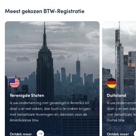
Meest gekozen BTW-Registratie
Verenigde Staten
Duitsland
Is uw onderneming niet gevestigd in Amerika en
Is uw onderneming
doet u er wel zaken, dan kunt u te maken krijgen
doet u er wel zak
met belastbare leveringen en diensten voor de
met belastbare l
Amerikaanse btw.
Duitse btw.
Ontdek meer
Ontdek meer